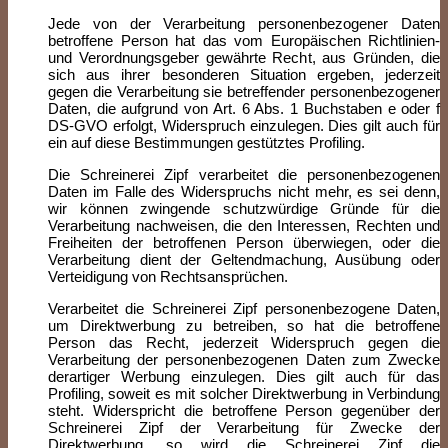
Jede von der Verarbeitung personenbezogener Daten
betroffene Person hat das vom Europäischen Richtlinien-
und Verordnungsgeber gewährte Recht, aus Gründen, die
sich aus ihrer besonderen Situation ergeben, jederzeit
gegen die Verarbeitung sie betreffender personenbezogener
Daten, die aufgrund von Art. 6 Abs. 1 Buchstaben e oder f
DS-GVO erfolgt, Widerspruch einzulegen. Dies gilt auch für
ein auf diese Bestimmungen gestütztes Profiling.
Die Schreinerei Zipf verarbeitet die personenbezogenen
Daten im Falle des Widerspruchs nicht mehr, es sei denn,
wir können zwingende schutzwürdige Gründe für die
Verarbeitung nachweisen, die den Interessen, Rechten und
Freiheiten der betroffenen Person überwiegen, oder die
Verarbeitung dient der Geltendmachung, Ausübung oder
Verteidigung von Rechtsansprüchen.
Verarbeitet die Schreinerei Zipf personenbezogene Daten,
um Direktwerbung zu betreiben, so hat die betroffene
Person das Recht, jederzeit Widerspruch gegen die
Verarbeitung der personenbezogenen Daten zum Zwecke
derartiger Werbung einzulegen. Dies gilt auch für das
Profiling, soweit es mit solcher Direktwerbung in Verbindung
steht. Widerspricht die betroffene Person gegenüber der
Schreinerei Zipf der Verarbeitung für Zwecke der
Direktwerbung, so wird die Schreinerei Zipf die