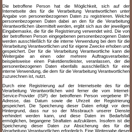
Die betroffene Person hat die Möglichkeit, sich auf der
Internetseite des für die Verarbeitung Verantwortlichen unter
Angabe von personenbezogenen Daten zu registrieren. Welche
personenbezogenen Daten dabei an den für die Verarbeitung
Verantwortlichen übermittelt werden, ergibt sich aus der jeweiligen
Eingabemaske, die für die Registrierung verwendet wird. Die von
der betroffenen Person eingegebenen personenbezogenen Daten
werden ausschließlich für die interne Verwendung bei dem für die
Verarbeitung Verantwortlichen und für eigene Zwecke erhoben und
gespeichert. Der für die Verarbeitung Verantwortliche kann die
Weitergabe an einen oder mehrere Auftragsverarbeiter,
beispielsweise einen Paketdienstleister, veranlassen, der die
personenbezogenen Daten ebenfalls ausschließlich für eine
interne Verwendung, die dem für die Verarbeitung Verantwortlichen
zuzurechnen ist, nutzt.
Durch eine Registrierung auf der Internetseite des für die
Verarbeitung Verantwortlichen wird ferner die vom Internet-
Service-Provider (ISP) der betroffenen Person vergebene IP-
Adresse, das Datum sowie die Uhrzeit der Registrierung
gespeichert. Die Speicherung dieser Daten erfolgt vor dem
Hintergrund, dass nur so der Missbrauch unserer Dienste
verhindert werden kann, und diese Daten im Bedarfsfall
ermöglichen, begangene Straftaten aufzuklären. Insofern ist die
Speicherung dieser Daten zur Absicherung des für die
Verarbeitung Verantwortlichen erforderlich. Eine Weitergabe dieser