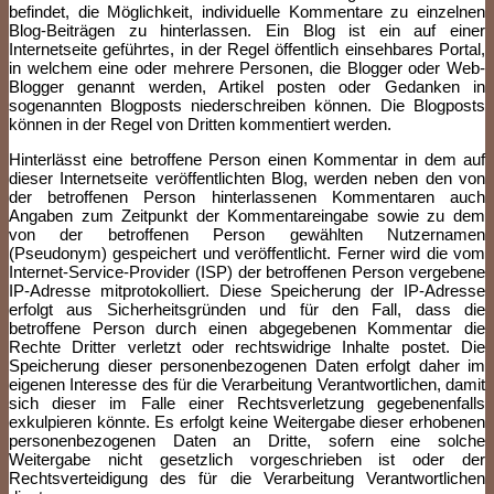
befindet, die Möglichkeit, individuelle Kommentare zu einzelnen
Blog-Beiträgen zu hinterlassen. Ein Blog ist ein auf einer
Internetseite geführtes, in der Regel öffentlich einsehbares Portal,
in welchem eine oder mehrere Personen, die Blogger oder Web-
Blogger genannt werden, Artikel posten oder Gedanken in
sogenannten Blogposts niederschreiben können. Die Blogposts
können in der Regel von Dritten kommentiert werden.
Hinterlässt eine betroffene Person einen Kommentar in dem auf
dieser Internetseite veröffentlichten Blog, werden neben den von
der betroffenen Person hinterlassenen Kommentaren auch
Angaben zum Zeitpunkt der Kommentareingabe sowie zu dem
von der betroffenen Person gewählten Nutzernamen
(Pseudonym) gespeichert und veröffentlicht. Ferner wird die vom
Internet-Service-Provider (ISP) der betroffenen Person vergebene
IP-Adresse mitprotokolliert. Diese Speicherung der IP-Adresse
erfolgt aus Sicherheitsgründen und für den Fall, dass die
betroffene Person durch einen abgegebenen Kommentar die
Rechte Dritter verletzt oder rechtswidrige Inhalte postet. Die
Speicherung dieser personenbezogenen Daten erfolgt daher im
eigenen Interesse des für die Verarbeitung Verantwortlichen, damit
sich dieser im Falle einer Rechtsverletzung gegebenenfalls
exkulpieren könnte. Es erfolgt keine Weitergabe dieser erhobenen
personenbezogenen Daten an Dritte, sofern eine solche
Weitergabe nicht gesetzlich vorgeschrieben ist oder der
Rechtsverteidigung des für die Verarbeitung Verantwortlichen